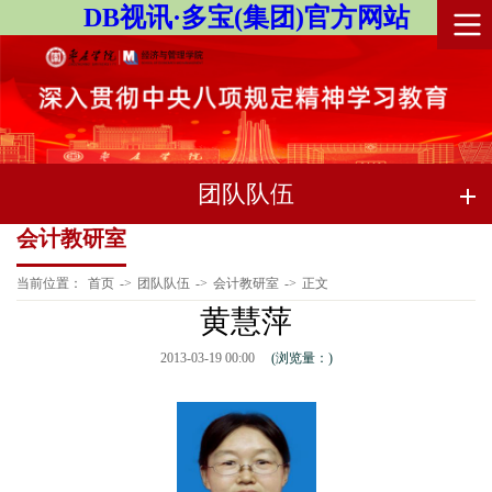
DB视讯·多宝(集团)官方网站
团队队伍
会计教研室
当前位置：
首页
->
团队队伍
->
会计教研室
->
正文
黄慧萍
2013-03-19 00:00
(浏览量：
)