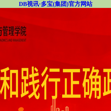
DB视讯·多宝(集团)官方网站