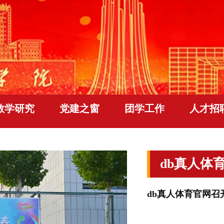
教学研究
党建之窗
团学工作
人才招
db真人体
db真人体育官网