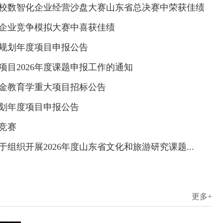
校数智化企业经营沙盘大赛山东省总决赛中荣获佳绩
国企业竞争模拟大赛中喜获佳绩
学规划年度项目申报公告
项目2026年度课题申报工作的通知
基金教育学重大项目招标公告
规划年度项目申报公告
竞赛
组织开展2026年度山东省文化和旅游研究课题...
更多+