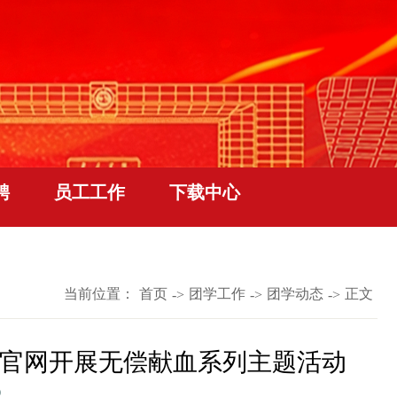
聘
员工工作
下载中心
当前位置：
首页
团学工作
团学动态
正文
->
->
->
体育官网开展无偿献血系列主题活动
)