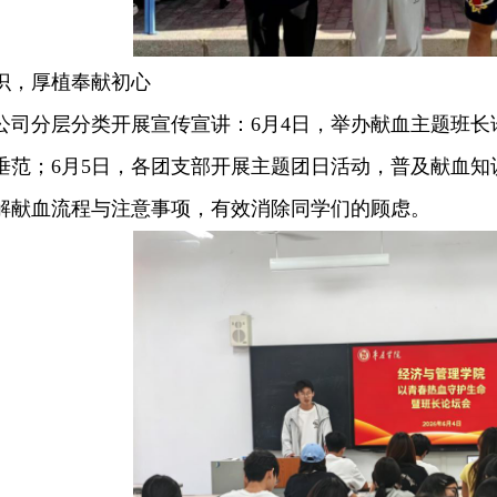
识，厚植奉献初心
分层分类开展宣传宣讲：6月4日，举办献血主题班长
垂范；6月5日，各团支部开展主题团日活动，普及献血知
解献血流程与注意事项，有效消除同学们的顾虑。