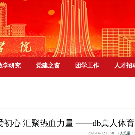
教学研究
党建之窗
团学工作
人才招
爱初心 汇聚热血力量 ——db真人
2026-06-12 15:58
(浏览量：