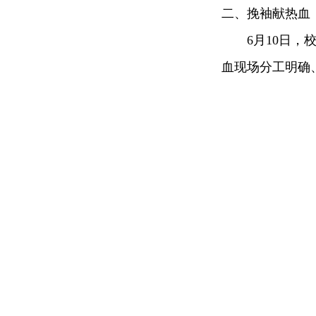
二、挽袖献热血
6月10日，校
血现场分工明确