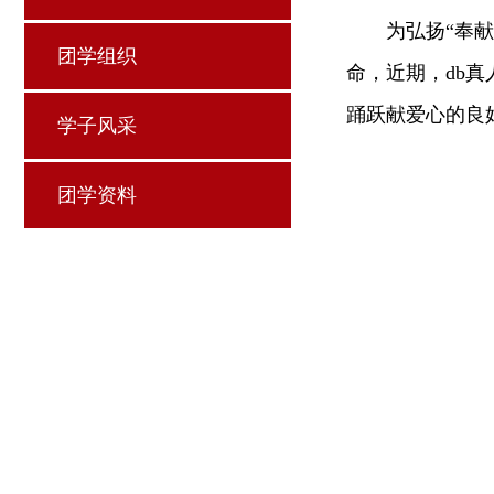
为弘扬“奉献、
团学组织
命，近期，db
踊跃献爱心的良
学子风采
团学资料