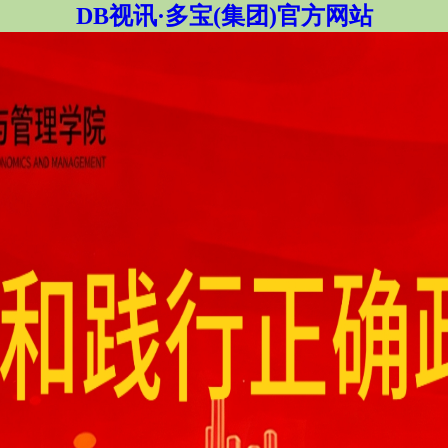
DB视讯·多宝(集团)官方网站