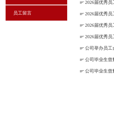
2026届优秀
员工留言
2026届优秀
2026届优秀
2026届优秀
公司举办员工
公司毕业生曾
公司毕业生曾辉