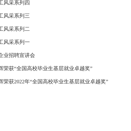
员工风采系列四
员工风采系列三
员工风采系列二
员工风采系列一
企业招聘宣讲会
辉荣获“全国高校毕业生基层就业卓越奖”
荣获2022年“全国高校毕业生基层就业卓越奖”