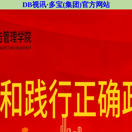
DB视讯·多宝(集团)官方网站