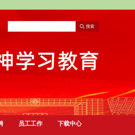
搜索
聘
员工工作
下载中心