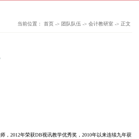
当前位置：
首页
团队队伍
会计教研室
正文
->
->
->
)
师，2012年荣获DB视讯教学优秀奖，2010年以来连续九年获