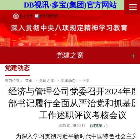
DB视讯·多宝(集团)官方网站
党建之窗
党建动态
当前位置：
首页
->
党建之窗
->
党建动态
->
正文
经济与管理公司党委召开2024年
部书记履行全面从严治党和抓基层
工作述职评议考核会议
2025-01-18 10:12
(浏览量：
)
为深入学习贯彻习近平新时代中国特色社会主义