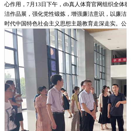
心作用，7月13日下午，db真人体育官网组织全体教
洁作品展，强化党性锻炼，增强廉洁意识，以廉洁
时代中国特色社会主义思想主题教育走深走实。公