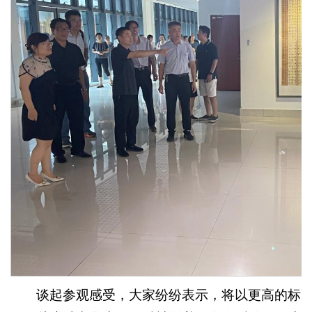
谈起参观感受，大家纷纷表示，将以更高的标