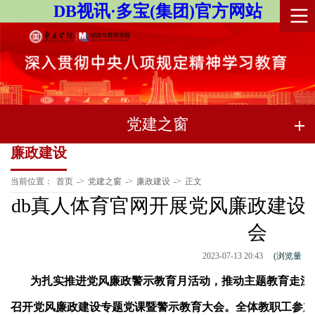
DB视讯·多宝(集团)官方网站
党建之窗
廉政建设
当前位置：
首页
->
党建之窗
->
廉政建设
->
正文
db真人体育官网开展党风廉政建设
会
2023-07-13 20:43
(浏览量：
)
为扎实推进党风廉政警示教育月活动，推动主题教育走深走
召开党风廉政建设专题党课暨警示教育大会。全体教职工参加