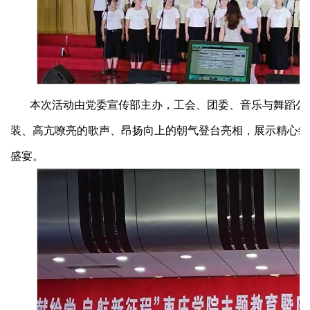
本次活动由党委宣传部主办，工会、团委、音乐与舞蹈公司
装、高亢嘹亮的歌声、昂扬向上的朝气登台亮相，展示精心编
盛宴。