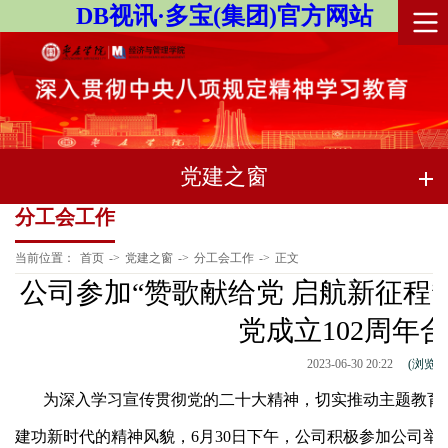
DB视讯·多宝(集团)官方网站
党建之窗
分工会工作
当前位置：
首页
->
党建之窗
->
分工会工作
->
正文
公司参加“赞歌献给党 启航新征程
党成立102周年
2023-06-30 20:22
(浏览量
为深入学习宣传贯彻党的二十大精神，切实推动主题教育走
建功新时代的精神风貌，6月30日下午，公司积极参加公司举办