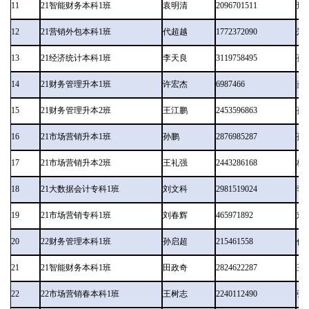
11
21智能财务本科1班
袁明清
2096701511
邢
12
21营销外包本科1班
代超越
1772372090
郑
13
21经济统计本科1班
李天良
3119758495
孙
14
21财务管理升本1班
许宏杰
6987466
龚
15
21财务管理升本2班
王江鹏
2453596863
孙
16
21市场营销升本1班
孙鹏
2876985287
孙
17
21市场营销升本2班
王礼强
2443286168
杨
18
21大数据会计专科1班
刘文科
2981519024
李
19
21市场营销专科1班
刘春辉
465971892
刘
20
22财务管理本科1班
孙启超
215461558
任
21
21智能财务本科1班
田政奇
2824622287
王
22
22市场营销春本科1班
王树志
2240112490
张