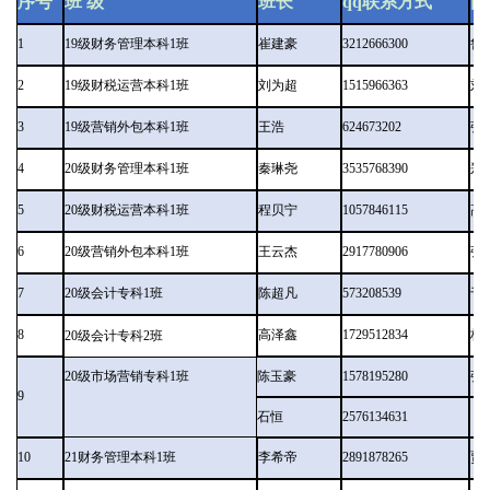
序号
班 级
班长
qq联系方式
团
1
19级财务管理本科1班
崔建豪
3212666300
鲁
2
19级财税运营本科1班
刘为超
1515966363
刘
3
19级营销外包本科1班
王浩
624673202
张
4
20级财务管理本科1班
秦琳尧
3535768390
郑
5
20级财税运营本科1班
程贝宁
1057846115
高
6
20级营销外包本科1班
王云杰
2917780906
张
7
20级会计专科1班
陈超凡
573208539
于
8
高泽鑫
1729512834
林
20级会计专科2班
20级市场营销专科1班
陈玉豪
1578195280
张
9
石恒
2576134631
10
21财务管理本科1班
李希帝
2891878265
贾