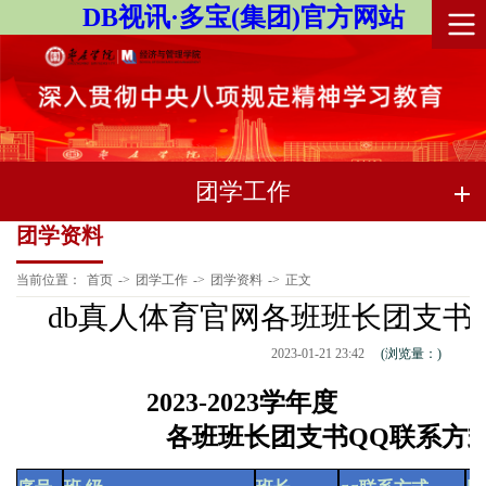
DB视讯·多宝(集团)官方网站
团学工作
团学资料
当前位置：
首页
->
团学工作
->
团学资料
->
正文
db真人体育官网各班班长团支书（20
2023-01-21 23:42
(浏览量：
)
2023-2023学年度
各班班长团支书QQ联系方