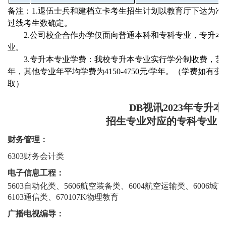
备注：
1.退伍士兵和建档立卡考生招生计划以教育厅下达为准
过线考生数确定
。
2.公司校企合作办学仅面向普通本科和专科专业，专升
业。
3.专升本专业学费：我
校专升本专
业实行学分制收费，艺
年，其他专业年平均学费为
4150-4750
元
/
学年。（学费如有变
取）
DB视讯2023年专升本
招生专业对应的专科专业
财务管理：
6303财务会计类
电子信息工程：
5603自动化类、5606航空装备类、6004航空运输类、6006
6103通信类、670107K物理教育
广播电视编导：