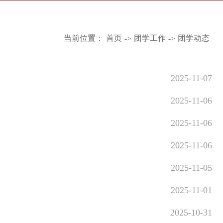
当前位置：
首页
团学工作
团学动态
->
->
2025-11-07
2025-11-06
2025-11-06
2025-11-06
2025-11-05
2025-11-01
2025-10-31