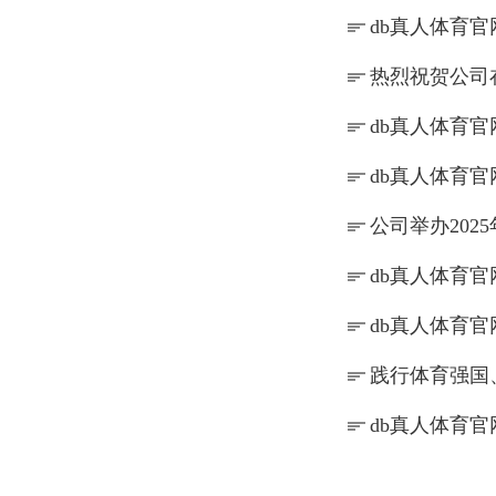
db真人体育
热烈祝贺公司在
db真人体育
db真人体育
公司举办202
db真人体育
db真人体育
践行体育强国
db真人体育官