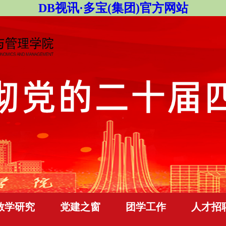
DB视讯·多宝(集团)官方网站
教学研究
党建之窗
团学工作
人才招