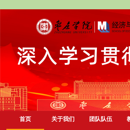
首页
关于我们
团队队伍