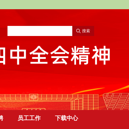
搜索
聘
员工工作
下载中心