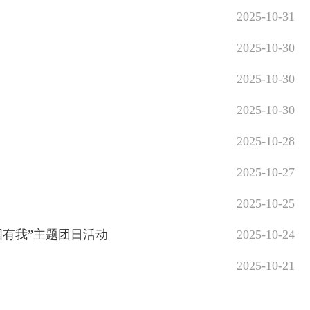
2025-10-31
2025-10-30
2025-10-30
2025-10-30
2025-10-28
2025-10-27
2025-10-25
国有我”主题团日活动
2025-10-24
2025-10-21