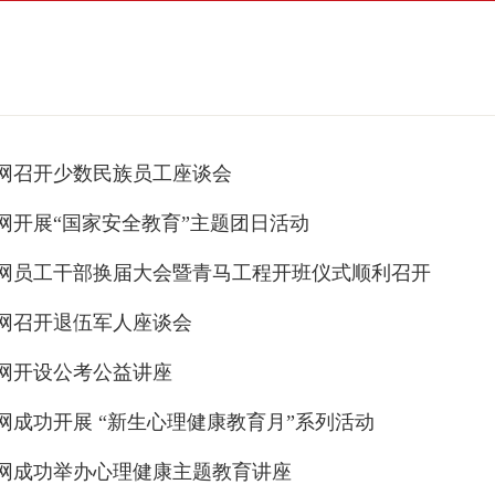
官网召开少数民族员工座谈会
官网开展“国家安全教育”主题团日活动
官网员工干部换届大会暨青马工程开班仪式顺利召开
官网召开退伍军人座谈会
官网开设公考公益讲座
网成功开展 “新生心理健康教育月”系列活动
官网成功举办心理健康主题教育讲座